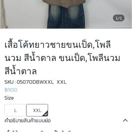
1/1
เสื้อโค้ทยาวชายขนเป็ด,โพลี
นวม สีน้ำตาล ขนเป็ด,โพลีนวม
สีน้ำตาล
SKU : 0507ODBWXXL
XXL
฿900
Size
L
XXL
คำอธิบายสินค้าแบบย่อ