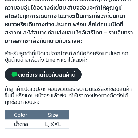
ความอบอุ่นได้อย่างดีเยี่ยม สีเบจอ่อนจะทำให้คุณดูมี
สไตล์ในทุกการเดินทาง ไม่ว่าจะเป็นการเที่ยวญี่ปุ่นหน้า
หนาวหรือเดินทางต่างประเทศ พร้อมเสื้อโค้ทขนเป็ดที่
สะอาดและใส่สบายก่อนส่งมอบ ใกล้เสรีไทย – รามอินทรา
มาเลือกเช่าเสื้อกันหนาวกับเราสิคะ!
สำหรับลูกค้าที่เปิดเวปจากโทรศัพท์มือถือหรือแทปเลต กด
ปุ่มด้านล่างเพื่อส่ง Line หาเราได้เลยค่ะ
ติดต่อเราเกี่ยวกับสินค้านี้
ถ้าลูกค้าเปิดเวปจากคอมพิวเตอร์ รบกวนแชร์ลิงก์ของสินค้า
ชิ้นนี้ หรือแคปหน้าจอ แล้วส่งมาให้เราทางช่องทางติดต่อได้
ทุกช่องทางนะคะ
Color
Size
น้ำตาล
L, XXL