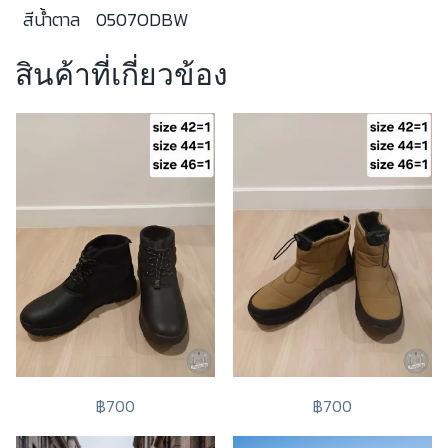
สีน้ำตาล
0507ODBW
สินค้าที่เกี่ยวข้อง
฿700
฿700