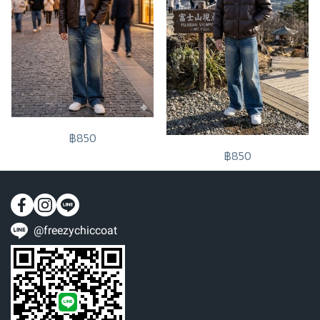
฿850
฿850
@freezychiccoat