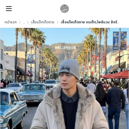
หน้าแรก
...
เสื้อแจ็คเก็ตชาย
เสื้อแจ็คเก็ตชาย ขนเป็ด,โพลีนวม สีครีม ขนาด L ขนเป็ด,โพลีนวม สีครีม ขนาด L