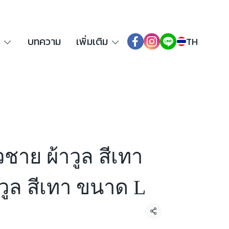
ร
บทความ
เพิ่มเติม
TH
วชาย ผ้าวูล สีเทา
วูล สีเทา ขนาด L
แชร์