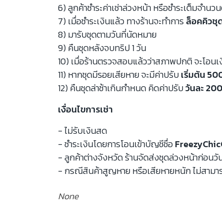
6) ลูกค้าชำระค่าเช่าล่วงหน้า หรือชำระเต็มจำนว
7) เมื่อชำระเงินแล้ว ทางร้านจะทำการ
ล็อคคิวชุ
8) มารับชุดตามวันที่นัดหมาย
9) คืนชุดหลังจบทริป 1 วัน
10) เมื่อร้านตรวจสอบแล้วว่าสภาพปกติ จะโอนเ
11) หากชุดมีรอยเสียหาย จะมีค่าปรับ
เริ่มต้น 5
12) คืนชุดล่าช้าเกินกำหนด คิดค่าปรับ
วันละ 200
เงื่อนไขการเช่า
- ไม่รับเงินสด
- ชำระเงินโดยการโอนเข้าบัญชีชื่อ
FreezyChic
- ลูกค้าต่างจังหวัด ร้านจัดส่งชุดล่วงหน้าก่อนวั
- กรณีสินค้าสูญหาย หรือเสียหายหนัก ไม่สามาร
None