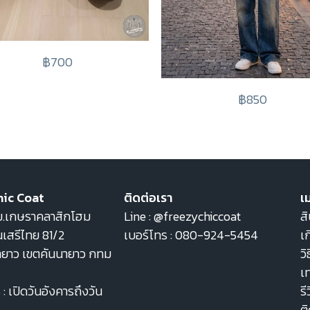
฿700
฿850
hic Coat
ติดต่อเรา
เม
22 ม.เกษราคลาสิกโฮม
Line :
@freezychiccoat
สิ
เสรีไทย 81/2
เบอร์โทร :
080-924-5454
เก
ายาว เขตคันนายาว กทม
วิ
เ
: เปิดวันอังคารถึงวัน
รี
ต