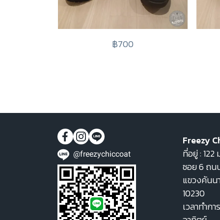
฿700
Freezy C
ที่อยู่ : 1
@freezychiccoat
ซอย 6 ถนน
แขวงคันน
10230
เวลาทำการ 
อาทิตย์