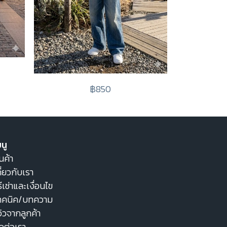
฿850
นู
นค้า
ี่ยวกับเรา
ธีเช่าและเงื่อนไข
ทคนิค/บทความ
วิวจากลูกค้า
ิดต่อเรา