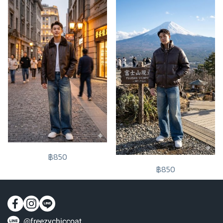
฿850
฿850
@freezychiccoat