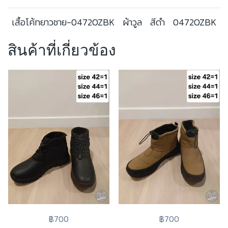
เสื้อโค้ทยาวชาย-0472OZBK
ผ้าวูล
สีดำ
0472OZBK
สินค้าที่เกี่ยวข้อง
฿700
฿700