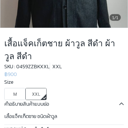
1/1
เสื้อแจ็คเก็ตชาย ผ้าวูล สีดำ ผ้า
วูล สีดำ
SKU : 0459ZZBKXXL
XXL
฿900
Size
M
XXL
คำอธิบายสินค้าแบบย่อ
เสื้อแจ็คเก็ตชาย ชนิดผ้าวูล