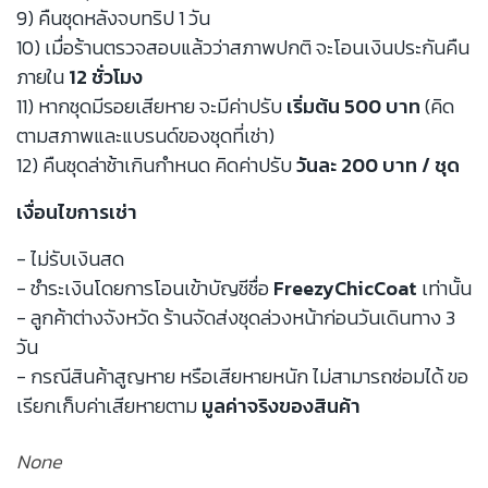
9) คืนชุดหลังจบทริป 1 วัน
10) เมื่อร้านตรวจสอบแล้วว่าสภาพปกติ จะโอนเงินประกันคืน
ภายใน
12 ชั่วโมง
11) หากชุดมีรอยเสียหาย จะมีค่าปรับ
เริ่มต้น 500 บาท
(คิด
ตามสภาพและแบรนด์ของชุดที่เช่า)
12) คืนชุดล่าช้าเกินกำหนด คิดค่าปรับ
วันละ 200 บาท / ชุด
เงื่อนไขการเช่า
- ไม่รับเงินสด
- ชำระเงินโดยการโอนเข้าบัญชีชื่อ
FreezyChicCoat
เท่านั้น
- ลูกค้าต่างจังหวัด ร้านจัดส่งชุดล่วงหน้าก่อนวันเดินทาง 3
วัน
- กรณีสินค้าสูญหาย หรือเสียหายหนัก ไม่สามารถซ่อมได้ ขอ
เรียกเก็บค่าเสียหายตาม
มูลค่าจริงของสินค้า
None