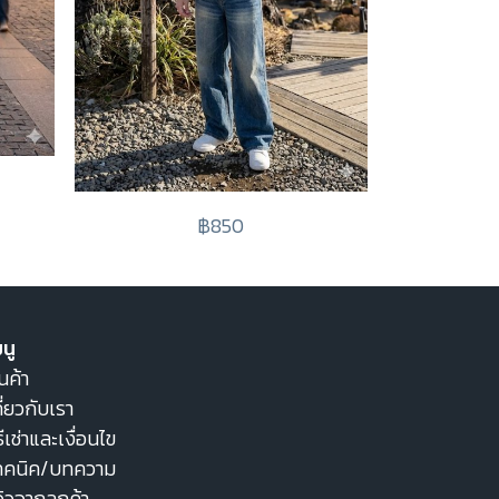
฿850
นู
นค้า
ี่ยวกับเรา
ธีเช่าและเงื่อนไข
ทคนิค/บทความ
วิวจากลูกค้า