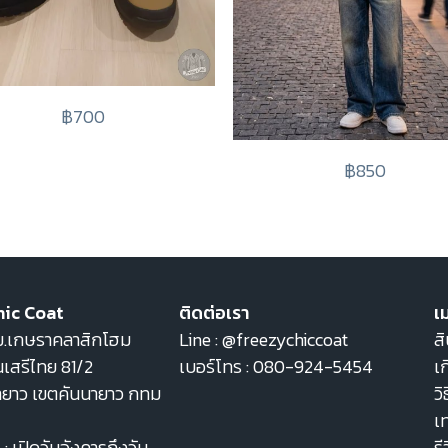
฿700
฿850
hic Coat
ติดต่อเรา
เม
22 ม.เกษราคลาสิกโฮม
Line :
@freezychiccoat
สิ
เสรีไทย 81/2
เบอร์โทร :
080-924-5454
เก
ายาว เขตคันนายาว กทม
วิ
เ
: เปิดวันอังคารถึงวัน
รี