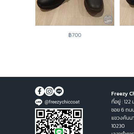
฿700
Freezy C
ที่อยู่ : 1
@freezychiccoat
ซอย 6 ถนน
แขวงคันน
10230
เวลาทำการ 