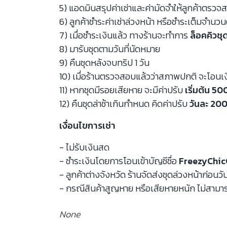
5) แอดมินสรุปค่าเช่าและค่ามัดจำให้ลูกค้าตรว
6) ลูกค้าชำระค่าเช่าล่วงหน้า หรือชำระเต็มจำนว
7) เมื่อชำระเงินแล้ว ทางร้านจะทำการ
ล็อคคิวชุ
8) มารับชุดตามวันที่นัดหมาย
9) คืนชุดหลังจบทริป 1 วัน
10) เมื่อร้านตรวจสอบแล้วว่าสภาพปกติ จะโอนเ
11) หากชุดมีรอยเสียหาย จะมีค่าปรับ
เริ่มต้น 5
12) คืนชุดล่าช้าเกินกำหนด คิดค่าปรับ
วันละ 200
เงื่อนไขการเช่า
- ไม่รับเงินสด
- ชำระเงินโดยการโอนเข้าบัญชีชื่อ
FreezyChic
- ลูกค้าต่างจังหวัด ร้านจัดส่งชุดล่วงหน้าก่อนวั
- กรณีสินค้าสูญหาย หรือเสียหายหนัก ไม่สามาร
None