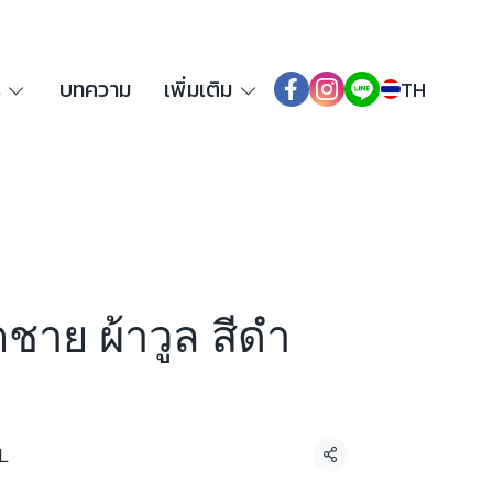
ร
บทความ
เพิ่มเติม
TH
็ตชาย ผ้าวูล สีดำ
L
แชร์