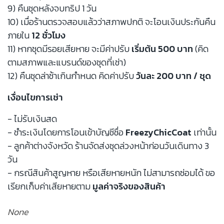
9) คืนชุดหลังจบทริป 1 วัน
10) เมื่อร้านตรวจสอบแล้วว่าสภาพปกติ จะโอนเงินประกันคืน
ภายใน
12 ชั่วโมง
11) หากชุดมีรอยเสียหาย จะมีค่าปรับ
เริ่มต้น 500 บาท
(คิด
ตามสภาพและแบรนด์ของชุดที่เช่า)
12) คืนชุดล่าช้าเกินกำหนด คิดค่าปรับ
วันละ 200 บาท / ชุด
เงื่อนไขการเช่า
- ไม่รับเงินสด
- ชำระเงินโดยการโอนเข้าบัญชีชื่อ
FreezyChicCoat
เท่านั้น
- ลูกค้าต่างจังหวัด ร้านจัดส่งชุดล่วงหน้าก่อนวันเดินทาง 3
วัน
- กรณีสินค้าสูญหาย หรือเสียหายหนัก ไม่สามารถซ่อมได้ ขอ
เรียกเก็บค่าเสียหายตาม
มูลค่าจริงของสินค้า
None