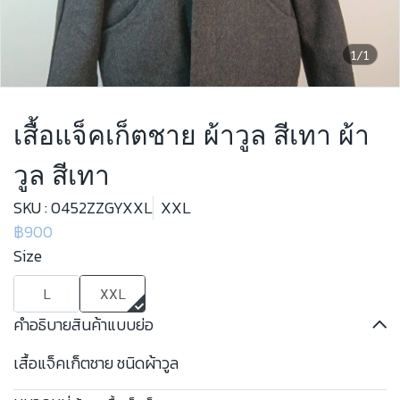
1/1
เสื้อแจ็คเก็ตชาย ผ้าวูล สีเทา ผ้า
วูล สีเทา
SKU : 0452ZZGYXXL
XXL
฿900
Size
L
XXL
คำอธิบายสินค้าแบบย่อ
เสื้อแจ็คเก็ตชาย ชนิดผ้าวูล