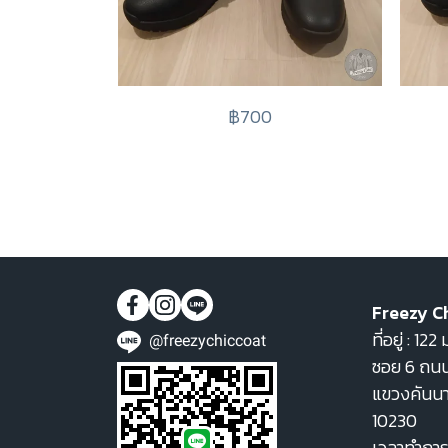
฿700
Freezy C
ที่อยู่ : 1
@freezychiccoat
ซอย 6 ถนน
แขวงคันน
10230
เวลาทำการ 