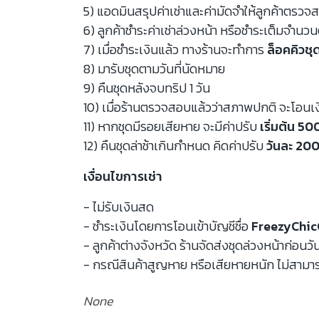
5) แอดมินสรุปค่าเช่าและค่ามัดจำให้ลูกค้าตรว
6) ลูกค้าชำระค่าเช่าล่วงหน้า หรือชำระเต็มจำนว
7) เมื่อชำระเงินแล้ว ทางร้านจะทำการ
ล็อคคิวชุ
8) มารับชุดตามวันที่นัดหมาย
9) คืนชุดหลังจบทริป 1 วัน
10) เมื่อร้านตรวจสอบแล้วว่าสภาพปกติ จะโอนเ
11) หากชุดมีรอยเสียหาย จะมีค่าปรับ
เริ่มต้น 5
12) คืนชุดล่าช้าเกินกำหนด คิดค่าปรับ
วันละ 200
เงื่อนไขการเช่า
- ไม่รับเงินสด
- ชำระเงินโดยการโอนเข้าบัญชีชื่อ
FreezyChic
- ลูกค้าต่างจังหวัด ร้านจัดส่งชุดล่วงหน้าก่อนวั
- กรณีสินค้าสูญหาย หรือเสียหายหนัก ไม่สามาร
None