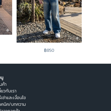
฿850
นู
นค้า
ี่ยวกับเรา
ธีเช่าและเงื่อนไข
ทคนิค/บทความ
วิวจากลูกค้า