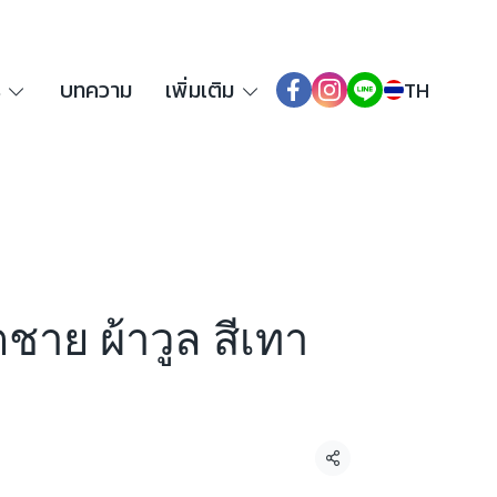
ร
บทความ
เพิ่มเติม
TH
็ตชาย ผ้าวูล สีเทา
แชร์