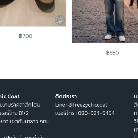
฿700
฿850
hic Coat
ติดต่อเรา
เม
22 ม.เกษราคลาสิกโฮม
Line :
@freezychiccoat
สิ
เสรีไทย 81/2
เบอร์โทร :
080-924-5454
เก
ายาว เขตคันนายาว กทม
วิ
เ
: เปิดวันอังคารถึงวัน
รี