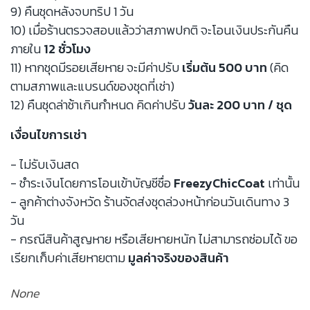
9) คืนชุดหลังจบทริป 1 วัน
10) เมื่อร้านตรวจสอบแล้วว่าสภาพปกติ จะโอนเงินประกันคืน
ภายใน
12 ชั่วโมง
11) หากชุดมีรอยเสียหาย จะมีค่าปรับ
เริ่มต้น 500 บาท
(คิด
ตามสภาพและแบรนด์ของชุดที่เช่า)
12) คืนชุดล่าช้าเกินกำหนด คิดค่าปรับ
วันละ 200 บาท / ชุด
เงื่อนไขการเช่า
- ไม่รับเงินสด
- ชำระเงินโดยการโอนเข้าบัญชีชื่อ
FreezyChicCoat
เท่านั้น
- ลูกค้าต่างจังหวัด ร้านจัดส่งชุดล่วงหน้าก่อนวันเดินทาง 3
วัน
- กรณีสินค้าสูญหาย หรือเสียหายหนัก ไม่สามารถซ่อมได้ ขอ
เรียกเก็บค่าเสียหายตาม
มูลค่าจริงของสินค้า
None