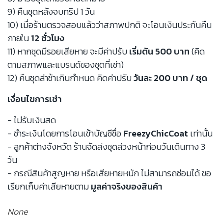
9) คืนชุดหลังจบทริป 1 วัน
10) เมื่อร้านตรวจสอบแล้วว่าสภาพปกติ จะโอนเงินประกันคืน
ภายใน
12 ชั่วโมง
11) หากชุดมีรอยเสียหาย จะมีค่าปรับ
เริ่มต้น 500 บาท
(คิด
ตามสภาพและแบรนด์ของชุดที่เช่า)
12) คืนชุดล่าช้าเกินกำหนด คิดค่าปรับ
วันละ 200 บาท / ชุด
เงื่อนไขการเช่า
- ไม่รับเงินสด
- ชำระเงินโดยการโอนเข้าบัญชีชื่อ
FreezyChicCoat
เท่านั้น
- ลูกค้าต่างจังหวัด ร้านจัดส่งชุดล่วงหน้าก่อนวันเดินทาง 3
วัน
- กรณีสินค้าสูญหาย หรือเสียหายหนัก ไม่สามารถซ่อมได้ ขอ
เรียกเก็บค่าเสียหายตาม
มูลค่าจริงของสินค้า
None