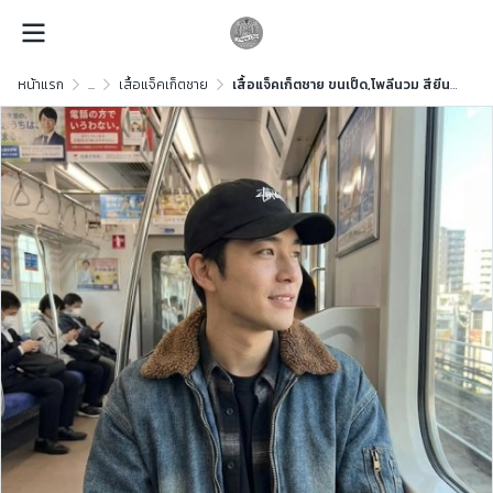
หน้าแรก
...
เสื้อแจ็คเก็ตชาย
เสื้อแจ็คเก็ตชาย ขนเป็ด,โพลีนวม สียีนส์ ขนาด XL ขนเป็ด,โพลีนวม สียีนส์ ขนาด XL