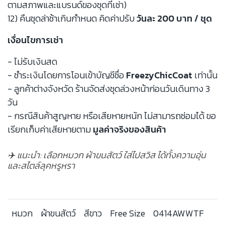
ตามสภาพและแบรนด์ของชุดที่เช่า)
12) คืนชุดล่าช้าเกินกำหนด คิดค่าปรับ
วันละ 200 บาท / ชุด
เงื่อนไขการเช่า
- ไม่รับเงินสด
- ชำระเงินโดยการโอนเข้าบัญชีชื่อ
FreezyChicCoat
เท่านั้น
- ลูกค้าต่างจังหวัด ร้านจัดส่งชุดล่วงหน้าก่อนวันเดินทาง 3
วัน
- กรณีสินค้าสูญหาย หรือเสียหายหนัก ไม่สามารถซ่อมได้ ขอ
เรียกเก็บค่าเสียหายตาม
มูลค่าจริงของสินค้า
✈️ แนะนำ: เลือกหมวก ผ้าขนสัตว์ ใส่ไปสวิส ได้ทั้งความอุ่น
และสไตล์ลุคหรูหรา
หมวก
ผ้าขนสัตว์
สีขาว
Free Size
0414AWWTF