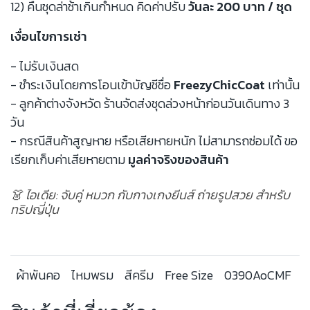
12) คืนชุดล่าช้าเกินกำหนด คิดค่าปรับ
วันละ 200 บาท / ชุด
เงื่อนไขการเช่า
- ไม่รับเงินสด
- ชำระเงินโดยการโอนเข้าบัญชีชื่อ
FreezyChicCoat
เท่านั้น
- ลูกค้าต่างจังหวัด ร้านจัดส่งชุดล่วงหน้าก่อนวันเดินทาง 3
วัน
- กรณีสินค้าสูญหาย หรือเสียหายหนัก ไม่สามารถซ่อมได้ ขอ
เรียกเก็บค่าเสียหายตาม
มูลค่าจริงของสินค้า
👗 ไอเดีย: จับคู่ หมวก กับกางเกงยีนส์ ถ่ายรูปสวย สำหรับ
ทริปญี่ปุ่น
ผ้าพันคอ
ไหมพรม
สีครีม
Free Size
0390AoCMF