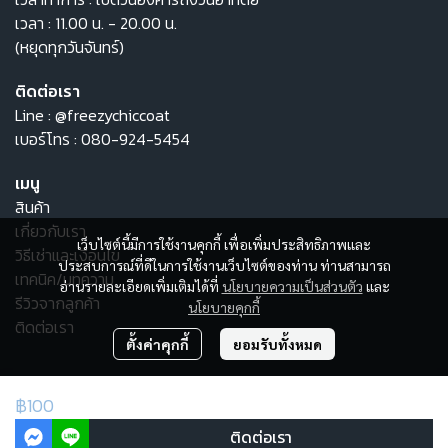
เวลา : 11.00 น. - 20.00 น.
(หยุดทุกวันจันทร์)
ติดต่อเรา
Line :
@freezychiccoat
เบอร์โทร :
080-924-5454
เมนู
สินค้า
เกี่ยวกับเรา
เว็บไซต์นี้มีการใช้งานคุกกี้ เพื่อเพิ่มประสิทธิภาพและ
วิธีเช่าและเงื่อนไข
ประสบการณ์ที่ดีในการใช้งานเว็บไซต์ของท่าน ท่านสามารถ
เทคนิค/บทความ
อ่านรายละเอียดเพิ่มเติมได้ที่
นโยบายความเป็นส่วนตัว
และ
รีวิวจากลูกค้า
นโยบายคุกกี้
ติดต่อเรา
ตั้งค่าคุกกี้
ยอมรับทั้งหมด
© Copyright 2025 All Rights Reserved.
฿100
ผู้เข้าชมวันนี้
444
ติดต่อเรา