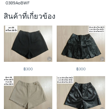
0389AoBWF
สินค้าที่เกี่ยวข้อง
฿300
฿300