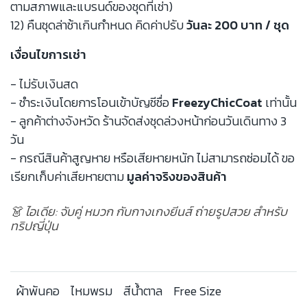
ตามสภาพและแบรนด์ของชุดที่เช่า)
12) คืนชุดล่าช้าเกินกำหนด คิดค่าปรับ
วันละ 200 บาท / ชุด
เงื่อนไขการเช่า
- ไม่รับเงินสด
- ชำระเงินโดยการโอนเข้าบัญชีชื่อ
FreezyChicCoat
เท่านั้น
- ลูกค้าต่างจังหวัด ร้านจัดส่งชุดล่วงหน้าก่อนวันเดินทาง 3
วัน
- กรณีสินค้าสูญหาย หรือเสียหายหนัก ไม่สามารถซ่อมได้ ขอ
เรียกเก็บค่าเสียหายตาม
มูลค่าจริงของสินค้า
👗 ไอเดีย: จับคู่ หมวก กับกางเกงยีนส์ ถ่ายรูปสวย สำหรับ
ทริปญี่ปุ่น
ผ้าพันคอ
ไหมพรม
สีน้ำตาล
Free Size