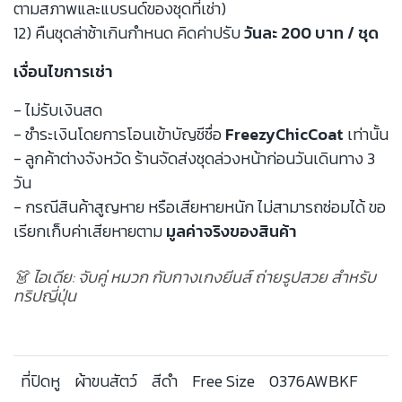
ตามสภาพและแบรนด์ของชุดที่เช่า)
12) คืนชุดล่าช้าเกินกำหนด คิดค่าปรับ
วันละ 200 บาท / ชุด
เงื่อนไขการเช่า
- ไม่รับเงินสด
- ชำระเงินโดยการโอนเข้าบัญชีชื่อ
FreezyChicCoat
เท่านั้น
- ลูกค้าต่างจังหวัด ร้านจัดส่งชุดล่วงหน้าก่อนวันเดินทาง 3
วัน
- กรณีสินค้าสูญหาย หรือเสียหายหนัก ไม่สามารถซ่อมได้ ขอ
เรียกเก็บค่าเสียหายตาม
มูลค่าจริงของสินค้า
👗 ไอเดีย: จับคู่ หมวก กับกางเกงยีนส์ ถ่ายรูปสวย สำหรับ
ทริปญี่ปุ่น
ที่ปิดหู
ผ้าขนสัตว์
สีดำ
Free Size
0376AWBKF