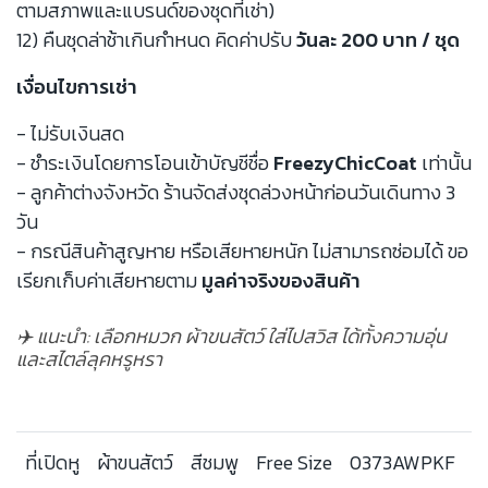
ตามสภาพและแบรนด์ของชุดที่เช่า)
12) คืนชุดล่าช้าเกินกำหนด คิดค่าปรับ
วันละ 200 บาท / ชุด
เงื่อนไขการเช่า
- ไม่รับเงินสด
- ชำระเงินโดยการโอนเข้าบัญชีชื่อ
FreezyChicCoat
เท่านั้น
- ลูกค้าต่างจังหวัด ร้านจัดส่งชุดล่วงหน้าก่อนวันเดินทาง 3
วัน
- กรณีสินค้าสูญหาย หรือเสียหายหนัก ไม่สามารถซ่อมได้ ขอ
เรียกเก็บค่าเสียหายตาม
มูลค่าจริงของสินค้า
✈️ แนะนำ: เลือกหมวก ผ้าขนสัตว์ ใส่ไปสวิส ได้ทั้งความอุ่น
และสไตล์ลุคหรูหรา
ที่เปิดหู
ผ้าขนสัตว์
สีชมพู
Free Size
0373AWPKF