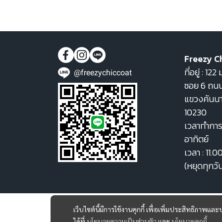
Freezy C
ที่อยู่ : 1
@freezychiccoat
ซอย 6 ถนน
แขวงคันน
10230
เวลาทำการ 
อาทิตย์
เวลา : 11.0
(หยุดทุกวั
เว็บไซต์นี้มีการใช้งานคุกกี้ เพื่อเพิ่มประสิทธิภาพ
ได้ที่
นโยบายความเป็นส่วนตัว
และ
นโยบายคุกกี้