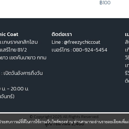
฿100
hic Coat
ติดต่อเรา
เม
22 ม.เกษราคลาสิกโฮม
Line :
@freezychiccoat
สิ
เสรีไทย 81/2
เบอร์โทร :
080-924-5454
เก
ายาว เขตคันนายาว กทม
วิ
เ
: เปิดวันอังคารถึงวัน
รี
ต
0 น. - 20.00 น.
นจันทร์)
© Copyright 2025 All Rights Reserved.
และประสบการณ์ที่ดีในการใช้งานเว็บไซต์ของท่าน ท่านสามารถอ่านรายละเอียดเพิ่มเ
ผู้เข้าชมวันนี้
2,466