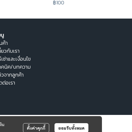
฿100
นู
นค้า
ี่ยวกับเรา
ธีเช่าและเงื่อนไข
ทคนิค/บทความ
วิวจากลูกค้า
ิดต่อเรา
ติม
ตั้งค่าคุกกี้
ยอมรับทั้งหมด