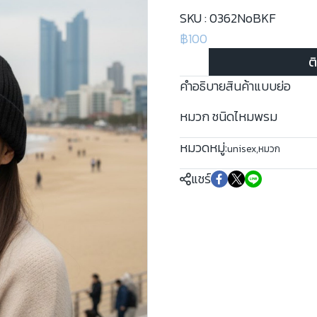
SKU : 0362NoBKF
฿100
ต
คำอธิบายสินค้าแบบย่อ
หมวก ชนิดไหมพรม
หมวดหมู่:
unisex
,
หมวก
แชร์