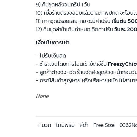
9) คืนชุดหลังจบทริป 1 วัน
10) เมื่อร้านตรวจสอบแล้วว่าสภาพปกติ จะโอนเ
11) หากชุดมีรอยเสียหาย จะมีค่าปรับ
เริ่มต้น 5
12) คืนชุดล่าช้าเกินกำหนด คิดค่าปรับ
วันละ 200
เงื่อนไขการเช่า
- ไม่รับเงินสด
- ชำระเงินโดยการโอนเข้าบัญชีชื่อ
FreezyChic
- ลูกค้าต่างจังหวัด ร้านจัดส่งชุดล่วงหน้าก่อนวั
- กรณีสินค้าสูญหาย หรือเสียหายหนัก ไม่สามาร
None
หมวก
ไหมพรม
สีดำ
Free Size
0362N