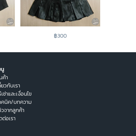
฿300
นู
นค้า
ี่ยวกับเรา
ธีเช่าและเงื่อนไข
ทคนิค/บทความ
วิวจากลูกค้า
ิดต่อเรา