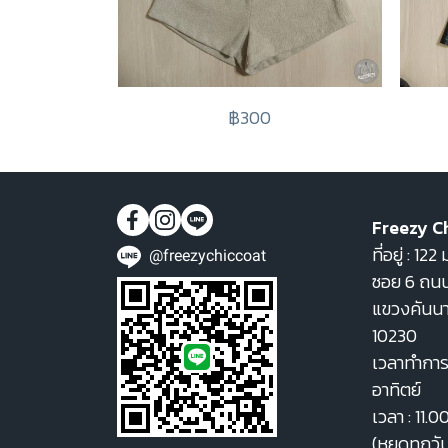
฿300
Freezy C
ที่อยู่ : 1
@freezychiccoat
ซอย 6 ถนน
แขวงคันน
10230
เวลาทำการ 
อาทิตย์
เวลา : 11.0
(หยุดทุกวั