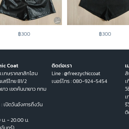
฿300
฿300
hic Coat
ติดต่อเรา
เม
22 ม.เกษราคลาสิกโฮม
Line :
@freezychiccoat
สิ
เสรีไทย 81/2
เบอร์โทร :
080-924-5454
เก
ายาว เขตคันนายาว กทม
วิ
เ
: เปิดวันอังคารถึงวัน
รี
ต
0 น. - 20.00 น.
นจันทร์)