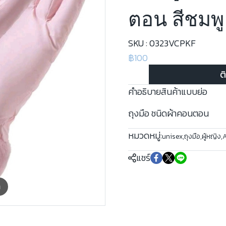
ตอน สีชมพู
SKU : 0323VCPKF
฿100
ต
คำอธิบายสินค้าแบบย่อ
ถุงมือ ชนิดผ้าคอนตอน
หมวดหมู่:
unisex
,
ถุงมือ
,
ผู้หญิง
,
แชร์
m