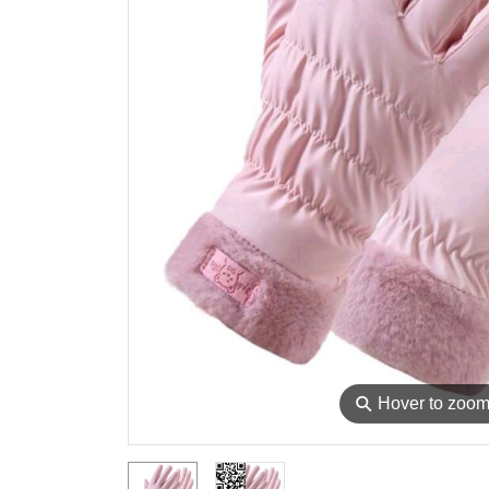
⚲
Hover to zoo