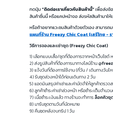
กดปุ่ม
“ติดต่อเราเกี่ยวกับสินค้านี้”
เพื่อส่งข
สินค้าชิ้นนี้ หรือแคปหน้าจอ ส่งรหัสสินค้ามาให้เ
หรือถ้าอยากแวะชมสินค้าด้วยตัวเอง สามารถมาท
แผนที่ร้าน Freezy Chic Coat (เสรีไทย - 
วิธีการจองและเช่าชุด (Freezy Chic Coat)
1) เลือกแบบเสื้อ/ชุดที่ต้องการจากหน้าเว็บไซต์ ห
2) ส่งรูปสินค้าที่ต้องการมาทางไลน์ร้าน
@freez
3) แจ้งวันที่ต้องการใช้งาน (กี่วัน / เดินทางวันไ
4) รับชุดล่วงหน้าได้ก่อนเดินทาง 2 วัน
5) แอดมินสรุปค่าเช่าและค่ามัดจำให้ลูกค้าตรว
6) ลูกค้าชำระค่าเช่าล่วงหน้า หรือชำระเต็มจำนว
7) เมื่อชำระเงินแล้ว ทางร้านจะทำการ
ล็อคคิวชุ
8) มารับชุดตามวันที่นัดหมาย
9) คืนชุดหลังจบทริป 1 วัน