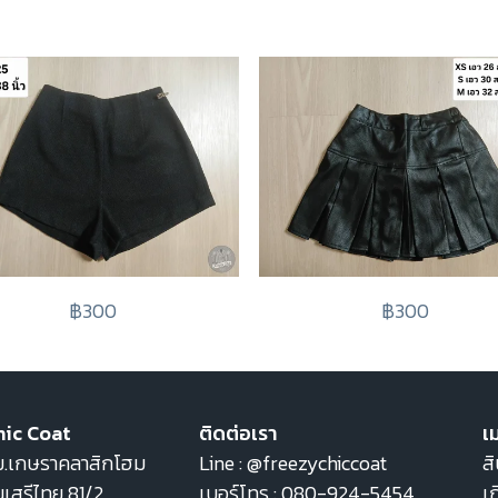
฿300
฿300
hic Coat
ติดต่อเรา
เม
22 ม.เกษราคลาสิกโฮม
Line :
@freezychiccoat
สิ
เสรีไทย 81/2
เบอร์โทร :
080-924-5454
เก