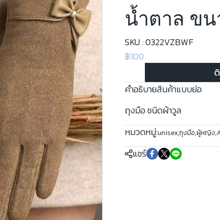
น้ำตาล ขนา
SKU : 0322VZBWF
฿100
ต
คำอธิบายสินค้าแบบย่อ
ถุงมือ ชนิดผ้าวูล
หมวดหมู่:
unisex
,
ถุงมือ
,
ผู้หญิง
,
แชร์