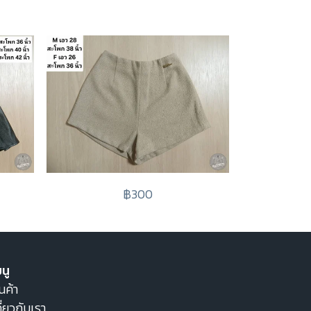
฿300
นู
นค้า
ี่ยวกับเรา