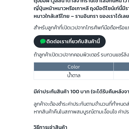
ถุงมือผ้าวูลสีน้ำตาลจากร้านเช่าเสื้อกันหนา
ญี่ปุ่นหน้าหนาวหรือเกาหลี ถุงมือดีไซน์เก๋นี้มี
หนาวใกล้เสรีไทย – รามอินทรา ของเราได้เลย
สำหรับลูกค้าที่เปิดเวปจากโทรศัพท์มือถือหรือแท
ติดต่อเราเกี่ยวกับสินค้านี้
ถ้าลูกค้าเปิดเวปจากคอมพิวเตอร์ รบกวนแชร์ลิงก
Color
น้ำตาล
มีค่าประกันสินค้า 100 บาท (จะได้รับคืนหลังจ
ลูกค้าจะต้องชำระค่าประกันตามจำนวนที่กำหนดสำห
หากสินค้าคืนในสภาพสมบูรณ์ตามเงื่อนไข ค่าปร
วิธีการเช่าสินค้า