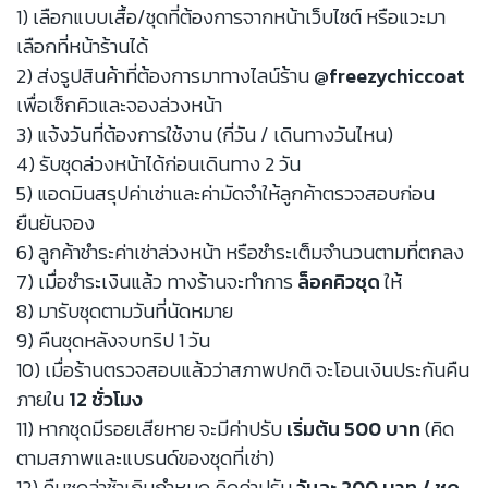
1) เลือกแบบเสื้อ/ชุดที่ต้องการจากหน้าเว็บไซต์ หรือแวะมา
เลือกที่หน้าร้านได้
2) ส่งรูปสินค้าที่ต้องการมาทางไลน์ร้าน
@freezychiccoat
เพื่อเช็กคิวและจองล่วงหน้า
3) แจ้งวันที่ต้องการใช้งาน (กี่วัน / เดินทางวันไหน)
4) รับชุดล่วงหน้าได้ก่อนเดินทาง 2 วัน
5) แอดมินสรุปค่าเช่าและค่ามัดจำให้ลูกค้าตรวจสอบก่อน
ยืนยันจอง
6) ลูกค้าชำระค่าเช่าล่วงหน้า หรือชำระเต็มจำนวนตามที่ตกลง
7) เมื่อชำระเงินแล้ว ทางร้านจะทำการ
ล็อคคิวชุด
ให้
8) มารับชุดตามวันที่นัดหมาย
9) คืนชุดหลังจบทริป 1 วัน
10) เมื่อร้านตรวจสอบแล้วว่าสภาพปกติ จะโอนเงินประกันคืน
ภายใน
12 ชั่วโมง
11) หากชุดมีรอยเสียหาย จะมีค่าปรับ
เริ่มต้น 500 บาท
(คิด
ตามสภาพและแบรนด์ของชุดที่เช่า)
12) คืนชุดล่าช้าเกินกำหนด คิดค่าปรับ
วันละ 200 บาท / ชุด