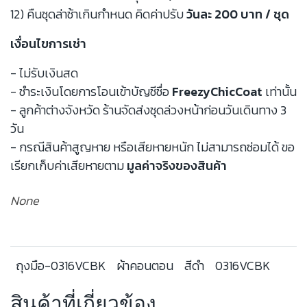
12) คืนชุดล่าช้าเกินกำหนด คิดค่าปรับ
วันละ 200 บาท / ชุด
เงื่อนไขการเช่า
- ไม่รับเงินสด
- ชำระเงินโดยการโอนเข้าบัญชีชื่อ
FreezyChicCoat
เท่านั้น
- ลูกค้าต่างจังหวัด ร้านจัดส่งชุดล่วงหน้าก่อนวันเดินทาง 3
วัน
- กรณีสินค้าสูญหาย หรือเสียหายหนัก ไม่สามารถซ่อมได้ ขอ
เรียกเก็บค่าเสียหายตาม
มูลค่าจริงของสินค้า
None
ถุงมือ-0316VCBK
ผ้าคอนตอน
สีดำ
0316VCBK
สินค้าที่เกี่ยวข้อง