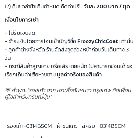
12) คืนชุดล่าช้าเกินกำหนด คิดค่าปรับ
วันละ 200 บาท / ชุด
เงื่อนไขการเช่า
- ไม่รับเงินสด
- ชำระเงินโดยการโอนเข้าบัญชีชื่อ
FreezyChicCoat
เท่านั้น
- ลูกค้าต่างจังหวัด ร้านจัดส่งชุดล่วงหน้าก่อนวันเดินทาง 3
วัน
- กรณีสินค้าสูญหาย หรือเสียหายหนัก ไม่สามารถซ่อมได้ ขอ
เรียกเก็บค่าเสียหายตาม
มูลค่าจริงของสินค้า
💬 คำพูด: “รองเท้า จาก เช่าเสื้อกันหนาว กรุงเทพ คือเพื่อน
คู่ใจสำหรับทริปญี่ปุ่น”
รองเท้า-0314BSCM
ผ้าขนแกะ
สีครีม
0314BSCM