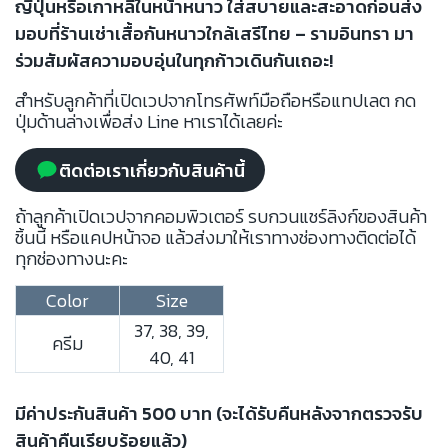
ญี่ปุ่นหรือเกาหลีในหน้าหนาว ใส่สบายและสะอาดก่อนส่ง
มอบที่ร้านเช่าเสื้อกันหนาวใกล้เสรีไทย – รามอินทรา มา
ร่วมสัมผัสความอบอุ่นในทุกก้าวเดินกันเถอะ!
สำหรับลูกค้าที่เปิดเวปจากโทรศัพท์มือถือหรือแทปเลต กด
ปุ่มด้านล่างเพื่อส่ง Line หาเราได้เลยค่ะ
ติดต่อเราเกี่ยวกับสินค้านี้
ถ้าลูกค้าเปิดเวปจากคอมพิวเตอร์ รบกวนแชร์ลิงก์ของสินค้า
ชิ้นนี้ หรือแคปหน้าจอ แล้วส่งมาให้เราทางช่องทางติดต่อได้
ทุกช่องทางนะคะ
Color
Size
37, 38, 39,
ครีม
40, 41
มีค่าประกันสินค้า 500 บาท (จะได้รับคืนหลังจากตรวจรับ
สินค้าคืนเรียบร้อยแล้ว)