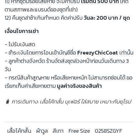
11) หากชุดมีรอยเสียหาย จะมีค่าปรับ
เริ่มต้น 500 บาท
(คิด
ตามสภาพและแบรนด์ของชุดที่เช่า)
12) คืนชุดล่าช้าเกินกำหนด คิดค่าปรับ
วันละ 200 บาท / ชุด
เงื่อนไขการเช่า
- ไม่รับเงินสด
- ชำระเงินโดยการโอนเข้าบัญชีชื่อ
FreezyChicCoat
เท่านั้น
- ลูกค้าต่างจังหวัด ร้านจัดส่งชุดล่วงหน้าก่อนวันเดินทาง 3
วัน
- กรณีสินค้าสูญหาย หรือเสียหายหนัก ไม่สามารถซ่อมได้ ขอ
เรียกเก็บค่าเสียหายตาม
มูลค่าจริงของสินค้า
🧳 การเดินทาง: เสื้อโค้ทสั้น บุเฟอร์ ใส่สบาย เหมาะกับยุโรป
เสื้อโค้ทสั้น
ผ้าวูล
สีเทา
Free Size
0258SZGYF