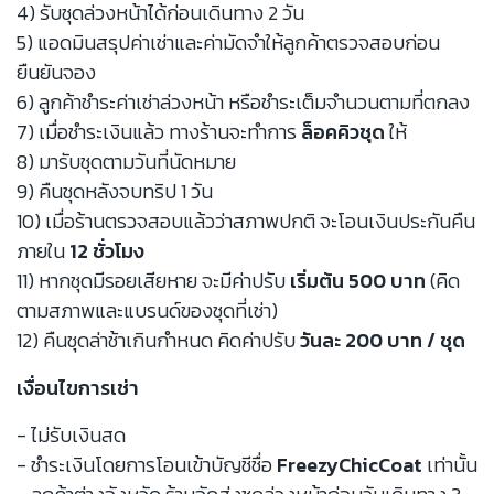
4) รับชุดล่วงหน้าได้ก่อนเดินทาง 2 วัน
5) แอดมินสรุปค่าเช่าและค่ามัดจำให้ลูกค้าตรวจสอบก่อน
ยืนยันจอง
6) ลูกค้าชำระค่าเช่าล่วงหน้า หรือชำระเต็มจำนวนตามที่ตกลง
7) เมื่อชำระเงินแล้ว ทางร้านจะทำการ
ล็อคคิวชุด
ให้
8) มารับชุดตามวันที่นัดหมาย
9) คืนชุดหลังจบทริป 1 วัน
10) เมื่อร้านตรวจสอบแล้วว่าสภาพปกติ จะโอนเงินประกันคืน
ภายใน
12 ชั่วโมง
11) หากชุดมีรอยเสียหาย จะมีค่าปรับ
เริ่มต้น 500 บาท
(คิด
ตามสภาพและแบรนด์ของชุดที่เช่า)
12) คืนชุดล่าช้าเกินกำหนด คิดค่าปรับ
วันละ 200 บาท / ชุด
เงื่อนไขการเช่า
- ไม่รับเงินสด
- ชำระเงินโดยการโอนเข้าบัญชีชื่อ
FreezyChicCoat
เท่านั้น