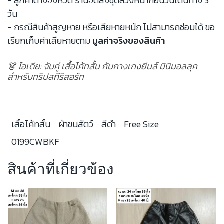
- ลูกค้าต่างจังหวัด ร้านจัดส่งชุดล่วงหน้าก่อนวันเดินทาง 3
วัน
- กรณีสินค้าสูญหาย หรือเสียหายหนัก ไม่สามารถซ่อมได้ ขอ
เรียกเก็บค่าเสียหายตาม
มูลค่าจริงของสินค้า
👗 ไอเดีย: จับคู่ เสื้อโค้ทสั้น กับกางเกงยีนส์ มินิมอลลุค
สำหรับทริปสกีรีสอร์ท
เสื้อโค้ทสั้น
ผ้าขนสัตว์
สีดำ
Free Size
0199CWBKF
สินค้าที่เกี่ยวข้อง