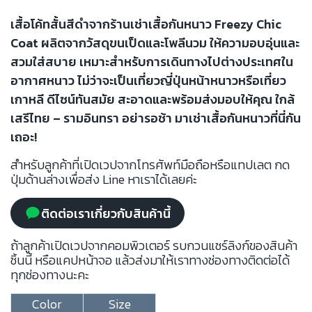
เสื้อโค้ทสั้นสีดำจากร้านเช่าเสื้อกันหนาว Freezy Chic
Coat ผลิตจากวัสดุขนเป็ดและโพลีนวม ให้ความอบอุ่นและ
สวมใส่สบาย เหมาะสำหรับการเดินทางไปต่างประเทศใน
อากาศหนาว ไม่ว่าจะเป็นเที่ยวญี่ปุ่นหน้าหนาวหรือเที่ยว
เกาหลี ดีไซน์ทันสมัย สะอาดและพร้อมส่งมอบให้คุณ ใกล้
เสรีไทย – รามอินทรา อย่ารอช้า มาเช่าเสื้อกันหนาวที่นี่กัน
เถอะ!
สำหรับลูกค้าที่เปิดเวปจากโทรศัพท์มือถือหรือแทปเลต กด
ปุ่มด้านล่างเพื่อส่ง Line หาเราได้เลยค่ะ
ติดต่อเราเกี่ยวกับสินค้านี้
ถ้าลูกค้าเปิดเวปจากคอมพิวเตอร์ รบกวนแชร์ลิงก์ของสินค้า
ชิ้นนี้ หรือแคปหน้าจอ แล้วส่งมาให้เราทางช่องทางติดต่อได้
ทุกช่องทางนะคะ
Color
Size