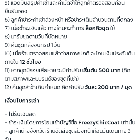
5) แอดมินสรุปค่าเช่าและค่ามัดจำให้ลูกค้าตรวจสอบก่อน
ยืนยันจอง
6) ลูกค้าชำระค่าเช่าล่วงหน้า หรือชำระเต็มจำนวนตามที่ตกลง
7) เมื่อชำระเงินแล้ว ทางร้านจะทำการ
ล็อคคิวชุด
ให้
8) มารับชุดตามวันที่นัดหมาย
9) คืนชุดหลังจบทริป 1 วัน
10) เมื่อร้านตรวจสอบแล้วว่าสภาพปกติ จะโอนเงินประกันคืน
ภายใน
12 ชั่วโมง
11) หากชุดมีรอยเสียหาย จะมีค่าปรับ
เริ่มต้น 500 บาท
(คิด
ตามสภาพและแบรนด์ของชุดที่เช่า)
12) คืนชุดล่าช้าเกินกำหนด คิดค่าปรับ
วันละ 200 บาท / ชุด
เงื่อนไขการเช่า
- ไม่รับเงินสด
- ชำระเงินโดยการโอนเข้าบัญชีชื่อ
FreezyChicCoat
เท่านั้น
- ลูกค้าต่างจังหวัด ร้านจัดส่งชุดล่วงหน้าก่อนวันเดินทาง 3
วัน