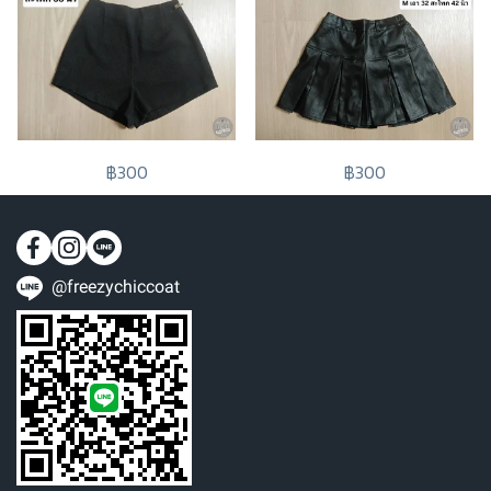
฿300
฿300
@freezychiccoat