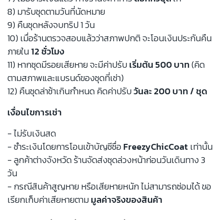
8) มารับชุดตามวันที่นัดหมาย
9) คืนชุดหลังจบทริป 1 วัน
10) เมื่อร้านตรวจสอบแล้วว่าสภาพปกติ จะโอนเงินประกันคืน
ภายใน
12 ชั่วโมง
11) หากชุดมีรอยเสียหาย จะมีค่าปรับ
เริ่มต้น 500 บาท
(คิด
ตามสภาพและแบรนด์ของชุดที่เช่า)
12) คืนชุดล่าช้าเกินกำหนด คิดค่าปรับ
วันละ 200 บาท / ชุด
เงื่อนไขการเช่า
- ไม่รับเงินสด
- ชำระเงินโดยการโอนเข้าบัญชีชื่อ
FreezyChicCoat
เท่านั้น
- ลูกค้าต่างจังหวัด ร้านจัดส่งชุดล่วงหน้าก่อนวันเดินทาง 3
วัน
- กรณีสินค้าสูญหาย หรือเสียหายหนัก ไม่สามารถซ่อมได้ ขอ
เรียกเก็บค่าเสียหายตาม
มูลค่าจริงของสินค้า