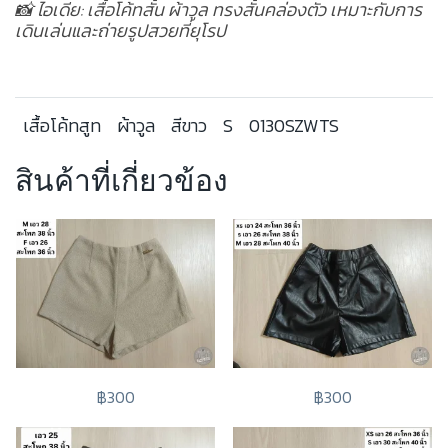
📸 ไอเดีย: เสื้อโค้ทสั้น ผ้าวูล ทรงสั้นคล่องตัว เหมาะกับการ
เดินเล่นและถ่ายรูปสวยที่ยุโรป
เสื้อโค้ทสูท
ผ้าวูล
สีขาว
S
0130SZWTS
สินค้าที่เกี่ยวข้อง
฿300
฿300