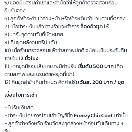
5) แอดมินสรุปค่าเช่าและค่ามัดจำให้ลูกค้าตรวจสอบก่อน
ยืนยันจอง
6) ลูกค้าชำระค่าเช่าล่วงหน้า หรือชำระเต็มจำนวนตามที่ตกลง
7) เมื่อชำระเงินแล้ว ทางร้านจะทำการ
ล็อคคิวชุด
ให้
8) มารับชุดตามวันที่นัดหมาย
9) คืนชุดหลังจบทริป 1 วัน
10) เมื่อร้านตรวจสอบแล้วว่าสภาพปกติ จะโอนเงินประกันคืน
ภายใน
12 ชั่วโมง
11) หากชุดมีรอยเสียหาย จะมีค่าปรับ
เริ่มต้น 500 บาท
(คิด
ตามสภาพและแบรนด์ของชุดที่เช่า)
12) คืนชุดล่าช้าเกินกำหนด คิดค่าปรับ
วันละ 200 บาท / ชุด
เงื่อนไขการเช่า
- ไม่รับเงินสด
- ชำระเงินโดยการโอนเข้าบัญชีชื่อ
FreezyChicCoat
เท่านั้น
- ลูกค้าต่างจังหวัด ร้านจัดส่งชุดล่วงหน้าก่อนวันเดินทาง 3
วัน