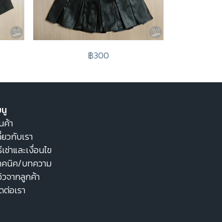
฿300
นู
นค้า
ี่ยวกับเรา
ธีเช่าและเงื่อนไข
ทคนิค/บทความ
วิวจากลูกค้า
ิดต่อเรา