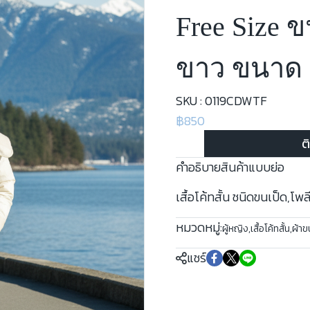
Free Size ข
ขาว ขนาด F
SKU : 0119CDWTF
฿850
ต
คำอธิบายสินค้าแบบย่อ
เสื้อโค้ทสั้น ชนิดขนเป็ด,โพ
หมวดหมู่:
ผู้หญิง
,
เสื้อโค้ทสั้น
,
ผ้าข
แชร์