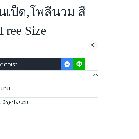
นเป็ด,โพลีนวม สี
ree Size
แชร์
ิดต่อเรา
ลีนวม
นเป็ด
,
ผ้าโพลีนวม