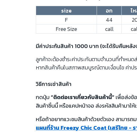
size
อก
ไห
F
44
2
Free Size
call
cal
มีค่าประกันสินค้า 1000 บาท (จะได้รับคืนหลั
ลูกค้าจะต้องชำระค่าประกันตามจำนวนที่กำหนดสำห
หากสินค้าคืนในสภาพสมบูรณ์ตามเงื่อนไข ค่าปร
วิธีการเช่าสินค้า
กดปุ่ม
“ติดต่อเราเกี่ยวกับสินค้านี้”
เพื่อส่งข
สินค้าชิ้นนี้ หรือแคปหน้าจอ ส่งรหัสสินค้ามาให้เ
หรือถ้าอยากแวะชมสินค้าด้วยตัวเอง สามารถมาท
แผนที่ร้าน Freezy Chic Coat (เสรีไทย - 