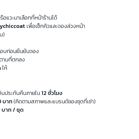
รือแวะมาเลือกที่หน้าร้านได้
ychiccoat
เพื่อเช็กคิวและจองล่วงหน้า
หน)
จสอบก่อนยืนยันจอง
นตามที่ตกลง
ด
ให้
งินประกันคืนภายใน
12 ชั่วโมง
00 บาท
(คิดตามสภาพและแบรนด์ของชุดที่เช่า)
 บาท / ชุด