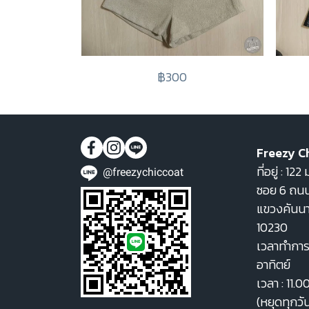
฿300
Freezy C
ที่อยู่ : 1
@freezychiccoat
ซอย 6 ถนน
แขวงคันน
10230
เวลาทำการ 
อาทิตย์
เวลา : 11.0
(หยุดทุกวั