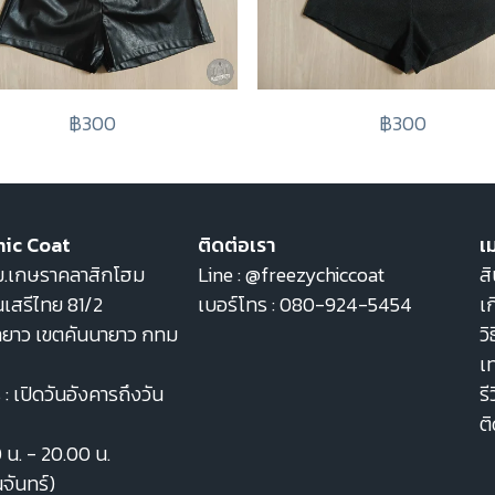
฿300
฿300
hic Coat
ติดต่อเรา
เม
22 ม.เกษราคลาสิกโฮม
Line :
@freezychiccoat
สิ
เสรีไทย 81/2
เบอร์โทร :
080-924-5454
เก
ายาว เขตคันนายาว กทม
วิ
เ
: เปิดวันอังคารถึงวัน
รี
ต
0 น. - 20.00 น.
นจันทร์)