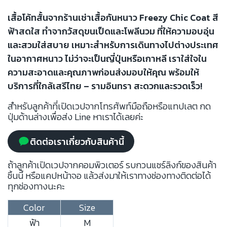
เสื้อโค้ทสั้นจากร้านเช่าเสื้อกันหนาว Freezy Chic Coat สี
ฟ้าสดใส ทำจากวัสดุขนเป็ดและโพลีนวม ที่ให้ความอบอุ่น
และสวมใส่สบาย เหมาะสำหรับการเดินทางไปต่างประเทศ
ในอากาศหนาว ไม่ว่าจะเป็นญี่ปุ่นหรือเกาหลี เราใส่ใจใน
ความสะอาดและคุณภาพก่อนส่งมอบให้คุณ พร้อมให้
บริการที่ใกล้เสรีไทย – รามอินทรา สะดวกและรวดเร็ว!
สำหรับลูกค้าที่เปิดเวปจากโทรศัพท์มือถือหรือแทปเลต กด
ปุ่มด้านล่างเพื่อส่ง Line หาเราได้เลยค่ะ
ติดต่อเราเกี่ยวกับสินค้านี้
ถ้าลูกค้าเปิดเวปจากคอมพิวเตอร์ รบกวนแชร์ลิงก์ของสินค้า
ชิ้นนี้ หรือแคปหน้าจอ แล้วส่งมาให้เราทางช่องทางติดต่อได้
ทุกช่องทางนะคะ
Color
Size
ฟ้า
M