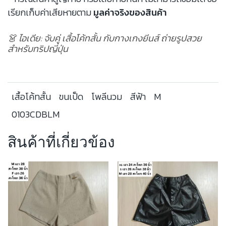
เรียกเก็บค่าเสียหายตาม
มูลค่าจริงของสินค้า
👗 ไอเดีย: จับคู่ เสื้อโค้ทสั้น กับกางเกงยีนส์ ถ่ายรูปสวย
สำหรับทริปญี่ปุ่น
เสื้อโค้ทสั้น
ขนเป็ด
โพลีนวม
สีฟ้า
M
0103CDBLM
สินค้าที่เกี่ยวข้อง