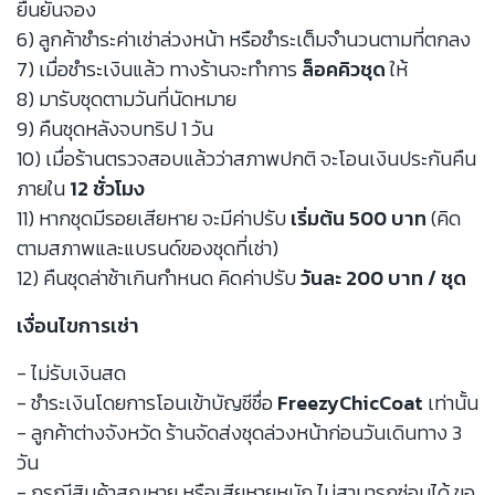
ยืนยันจอง
6) ลูกค้าชำระค่าเช่าล่วงหน้า หรือชำระเต็มจำนวนตามที่ตกลง
7) เมื่อชำระเงินแล้ว ทางร้านจะทำการ
ล็อคคิวชุด
ให้
8) มารับชุดตามวันที่นัดหมาย
9) คืนชุดหลังจบทริป 1 วัน
10) เมื่อร้านตรวจสอบแล้วว่าสภาพปกติ จะโอนเงินประกันคืน
ภายใน
12 ชั่วโมง
11) หากชุดมีรอยเสียหาย จะมีค่าปรับ
เริ่มต้น 500 บาท
(คิด
ตามสภาพและแบรนด์ของชุดที่เช่า)
12) คืนชุดล่าช้าเกินกำหนด คิดค่าปรับ
วันละ 200 บาท / ชุด
เงื่อนไขการเช่า
- ไม่รับเงินสด
- ชำระเงินโดยการโอนเข้าบัญชีชื่อ
FreezyChicCoat
เท่านั้น
- ลูกค้าต่างจังหวัด ร้านจัดส่งชุดล่วงหน้าก่อนวันเดินทาง 3
วัน
- กรณีสินค้าสูญหาย หรือเสียหายหนัก ไม่สามารถซ่อมได้ ขอ