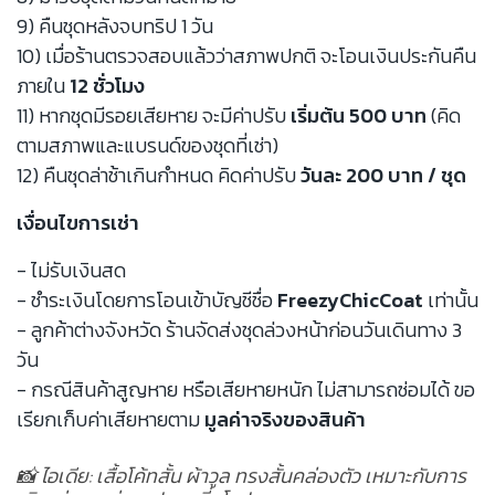
9) คืนชุดหลังจบทริป 1 วัน
10) เมื่อร้านตรวจสอบแล้วว่าสภาพปกติ จะโอนเงินประกันคืน
ภายใน
12 ชั่วโมง
11) หากชุดมีรอยเสียหาย จะมีค่าปรับ
เริ่มต้น 500 บาท
(คิด
ตามสภาพและแบรนด์ของชุดที่เช่า)
12) คืนชุดล่าช้าเกินกำหนด คิดค่าปรับ
วันละ 200 บาท / ชุด
เงื่อนไขการเช่า
- ไม่รับเงินสด
- ชำระเงินโดยการโอนเข้าบัญชีชื่อ
FreezyChicCoat
เท่านั้น
- ลูกค้าต่างจังหวัด ร้านจัดส่งชุดล่วงหน้าก่อนวันเดินทาง 3
วัน
- กรณีสินค้าสูญหาย หรือเสียหายหนัก ไม่สามารถซ่อมได้ ขอ
เรียกเก็บค่าเสียหายตาม
มูลค่าจริงของสินค้า
📸 ไอเดีย: เสื้อโค้ทสั้น ผ้าวูล ทรงสั้นคล่องตัว เหมาะกับการ