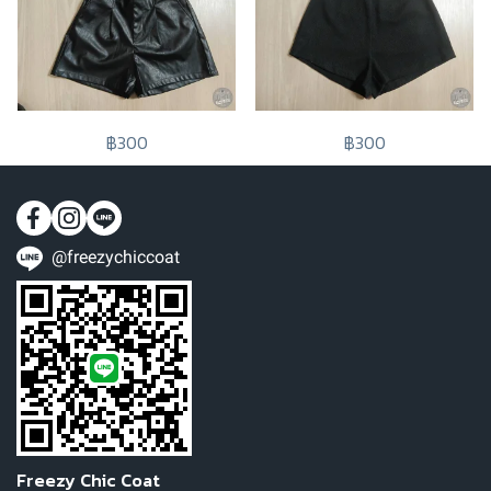
฿300
฿300
@freezychiccoat
Freezy Chic Coat