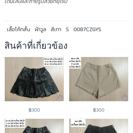
เดินเล่นและถ่ายรูปสวยที่ยุโรป
เสื้อโค้ทสั้น
ผ้าวูล
สีเทา
S
0087CZGYS
สินค้าที่เกี่ยวข้อง
฿300
฿300