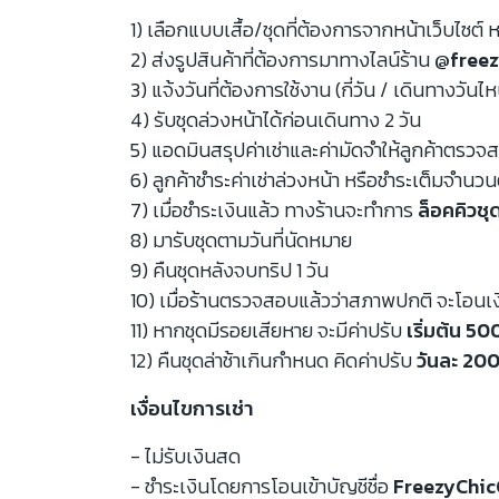
1) เลือกแบบเสื้อ/ชุดที่ต้องการจากหน้าเว็บไซต์ ห
2) ส่งรูปสินค้าที่ต้องการมาทางไลน์ร้าน
@freez
3) แจ้งวันที่ต้องการใช้งาน (กี่วัน / เดินทางวันไ
4) รับชุดล่วงหน้าได้ก่อนเดินทาง 2 วัน
5) แอดมินสรุปค่าเช่าและค่ามัดจำให้ลูกค้าตรว
6) ลูกค้าชำระค่าเช่าล่วงหน้า หรือชำระเต็มจำนว
7) เมื่อชำระเงินแล้ว ทางร้านจะทำการ
ล็อคคิวชุ
8) มารับชุดตามวันที่นัดหมาย
9) คืนชุดหลังจบทริป 1 วัน
10) เมื่อร้านตรวจสอบแล้วว่าสภาพปกติ จะโอนเ
11) หากชุดมีรอยเสียหาย จะมีค่าปรับ
เริ่มต้น 5
12) คืนชุดล่าช้าเกินกำหนด คิดค่าปรับ
วันละ 200
เงื่อนไขการเช่า
- ไม่รับเงินสด
- ชำระเงินโดยการโอนเข้าบัญชีชื่อ
FreezyChic