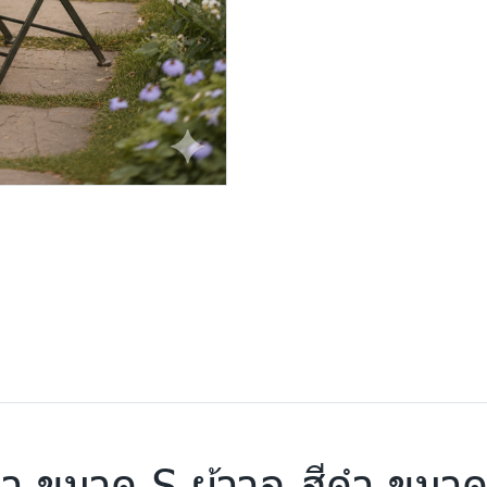
สีดำ ขนาด S ผ้าวูล สีดำ ขนา