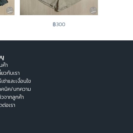
฿300
นู
นค้า
ี่ยวกับเรา
ธีเช่าและเงื่อนไข
ทคนิค/บทความ
วิวจากลูกค้า
ิดต่อเรา