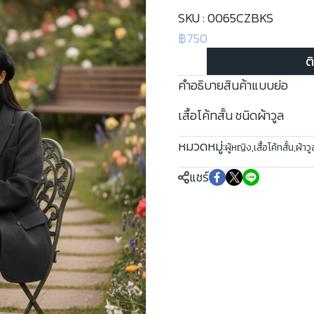
SKU : 0065CZBKS
฿750
ต
คำอธิบายสินค้าแบบย่อ
เสื้อโค้ทสั้น ชนิดผ้าวูล
หมวดหมู่:
ผู้หญิง
,
เสื้อโค้ทสั้น
,
ผ้าวู
แชร์