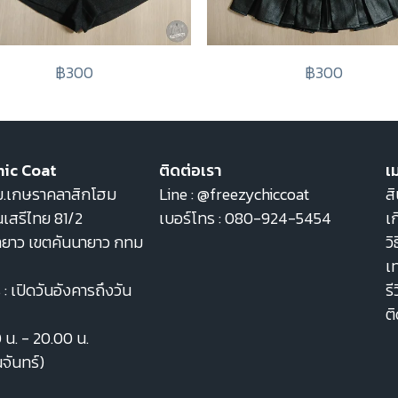
฿300
฿300
hic Coat
ติดต่อเรา
เม
22 ม.เกษราคลาสิกโฮม
Line :
@freezychiccoat
สิ
เสรีไทย 81/2
เบอร์โทร :
080-924-5454
เก
ายาว เขตคันนายาว กทม
วิ
เ
: เปิดวันอังคารถึงวัน
รี
ต
0 น. - 20.00 น.
นจันทร์)