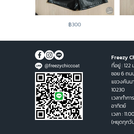
฿300
Freezy C
ที่อยู่ : 1
@freezychiccoat
ซอย 6 ถนน
แขวงคันน
10230
เวลาทำการ 
อาทิตย์
เวลา : 11.0
(หยุดทุกวั