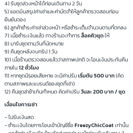
4) รับชุดล่วงหน้าได้ก่อนเดินทาง 2 วัน
5) แอดมินสรุปค่าเช่าและค่ามัดจำให้ลูกค้าตรวจสอบก่อน
ยืนยันจอง
6) ลูกค้าชำระค่าเช่าล่วงหน้า หรือชำระเต็มจำนวนตามที่ตกลง
7) เมื่อชำระเงินแล้ว ทางร้านจะทำการ
ล็อคคิวชุด
ให้
8) มารับชุดตามวันที่นัดหมาย
9) คืนชุดหลังจบทริป 1 วัน
10) เมื่อร้านตรวจสอบแล้วว่าสภาพปกติ จะโอนเงินประกันคืน
ภายใน
12 ชั่วโมง
11) หากชุดมีรอยเสียหาย จะมีค่าปรับ
เริ่มต้น 500 บาท
(คิด
ตามสภาพและแบรนด์ของชุดที่เช่า)
12) คืนชุดล่าช้าเกินกำหนด คิดค่าปรับ
วันละ 200 บาท / ชุด
เงื่อนไขการเช่า
- ไม่รับเงินสด
- ชำระเงินโดยการโอนเข้าบัญชีชื่อ
FreezyChicCoat
เท่านั้น