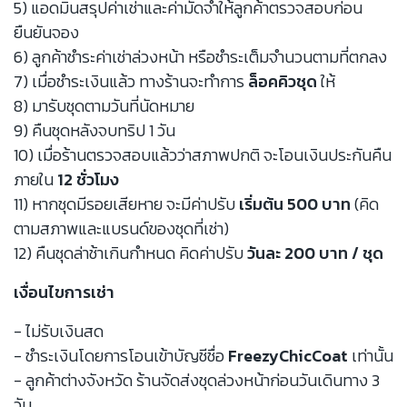
5) แอดมินสรุปค่าเช่าและค่ามัดจำให้ลูกค้าตรวจสอบก่อน
ยืนยันจอง
6) ลูกค้าชำระค่าเช่าล่วงหน้า หรือชำระเต็มจำนวนตามที่ตกลง
7) เมื่อชำระเงินแล้ว ทางร้านจะทำการ
ล็อคคิวชุด
ให้
8) มารับชุดตามวันที่นัดหมาย
9) คืนชุดหลังจบทริป 1 วัน
10) เมื่อร้านตรวจสอบแล้วว่าสภาพปกติ จะโอนเงินประกันคืน
ภายใน
12 ชั่วโมง
11) หากชุดมีรอยเสียหาย จะมีค่าปรับ
เริ่มต้น 500 บาท
(คิด
ตามสภาพและแบรนด์ของชุดที่เช่า)
12) คืนชุดล่าช้าเกินกำหนด คิดค่าปรับ
วันละ 200 บาท / ชุด
เงื่อนไขการเช่า
- ไม่รับเงินสด
- ชำระเงินโดยการโอนเข้าบัญชีชื่อ
FreezyChicCoat
เท่านั้น
- ลูกค้าต่างจังหวัด ร้านจัดส่งชุดล่วงหน้าก่อนวันเดินทาง 3
วัน