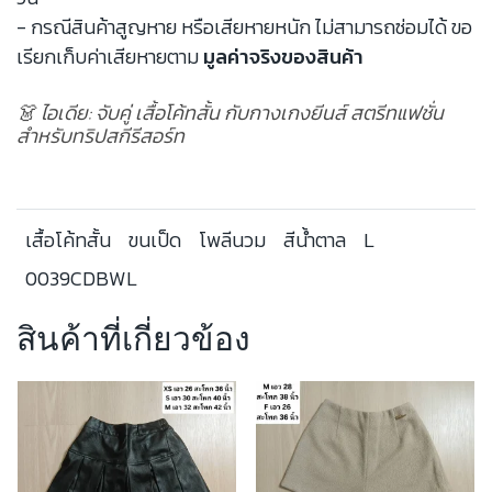
- กรณีสินค้าสูญหาย หรือเสียหายหนัก ไม่สามารถซ่อมได้ ขอ
เรียกเก็บค่าเสียหายตาม
มูลค่าจริงของสินค้า
👗 ไอเดีย: จับคู่ เสื้อโค้ทสั้น กับกางเกงยีนส์ สตรีทแฟชั่น
สำหรับทริปสกีรีสอร์ท
เสื้อโค้ทสั้น
ขนเป็ด
โพลีนวม
สีน้ำตาล
L
0039CDBWL
สินค้าที่เกี่ยวข้อง