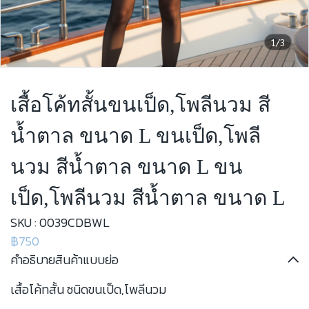
1/3
เสื้อโค้ทสั้นขนเป็ด,โพลีนวม สี
น้ำตาล ขนาด L ขนเป็ด,โพลี
นวม สีน้ำตาล ขนาด L ขน
เป็ด,โพลีนวม สีน้ำตาล ขนาด L
SKU : 0039CDBWL
฿750
คำอธิบายสินค้าแบบย่อ
เสื้อโค้ทสั้น ชนิดขนเป็ด,โพลีนวม