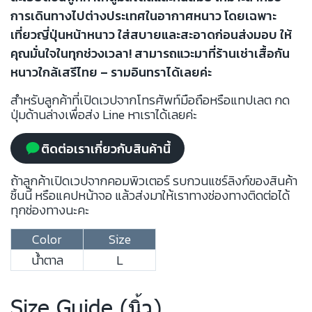
การเดินทางไปต่างประเทศในอากาศหนาว โดยเฉพาะ
เที่ยวญี่ปุ่นหน้าหนาว ใส่สบายและสะอาดก่อนส่งมอบ ให้
คุณมั่นใจในทุกช่วงเวลา! สามารถแวะมาที่ร้านเช่าเสื้อกัน
หนาวใกล้เสรีไทย – รามอินทราได้เลยค่ะ
สำหรับลูกค้าที่เปิดเวปจากโทรศัพท์มือถือหรือแทปเลต กด
ปุ่มด้านล่างเพื่อส่ง Line หาเราได้เลยค่ะ
ติดต่อเราเกี่ยวกับสินค้านี้
ถ้าลูกค้าเปิดเวปจากคอมพิวเตอร์ รบกวนแชร์ลิงก์ของสินค้า
ชิ้นนี้ หรือแคปหน้าจอ แล้วส่งมาให้เราทางช่องทางติดต่อได้
ทุกช่องทางนะคะ
Color
Size
น้ำตาล
L
Size Guide (นิ้ว)