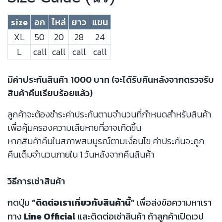
size
อก
ไหล่
ยาว
แขน
XL
50
20
28
24
L
call
call
call
call
มีค่าประกันสินค้า 1000 บาท (จะได้รับคืนหลังจากตรวจรับ
สินค้าคืนเรียบร้อยแล้ว)
ลูกค้าจะต้องชำระค่าประกันตามจำนวนที่กำหนดสำหรับสินค้า
เพื่อคุ้มครองความเสียหายที่อาจเกิดขึ้น
หากสินค้าคืนในสภาพสมบูรณ์ตามเงื่อนไข ค่าประกันจะถูก
คืนเต็มจำนวนภายใน 1 วันหลังจากคืนสินค้า
วิธีการเช่าสินค้า
กดปุ่ม
“ติดต่อเราเกี่ยวกับสินค้านี้”
เพื่อส่งข้อความหาเรา
ทาง
Line Official
และติดต่อเช่าสินค้า ถ้าลูกค้าเปิดเวป