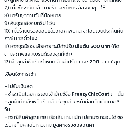
7) เมื่อชำระเงินแล้ว ทางร้านจะทำการ
ล็อคคิวชุด
ให้
8) มารับชุดตามวันที่นัดหมาย
9) คืนชุดหลังจบทริป 1 วัน
10) เมื่อร้านตรวจสอบแล้วว่าสภาพปกติ จะโอนเงินประกันคืน
ภายใน
12 ชั่วโมง
11) หากชุดมีรอยเสียหาย จะมีค่าปรับ
เริ่มต้น 500 บาท
(คิด
ตามสภาพและแบรนด์ของชุดที่เช่า)
12) คืนชุดล่าช้าเกินกำหนด คิดค่าปรับ
วันละ 200 บาท / ชุด
เงื่อนไขการเช่า
- ไม่รับเงินสด
- ชำระเงินโดยการโอนเข้าบัญชีชื่อ
FreezyChicCoat
เท่านั้น
- ลูกค้าต่างจังหวัด ร้านจัดส่งชุดล่วงหน้าก่อนวันเดินทาง 3
วัน
- กรณีสินค้าสูญหาย หรือเสียหายหนัก ไม่สามารถซ่อมได้ ขอ
เรียกเก็บค่าเสียหายตาม
มูลค่าจริงของสินค้า