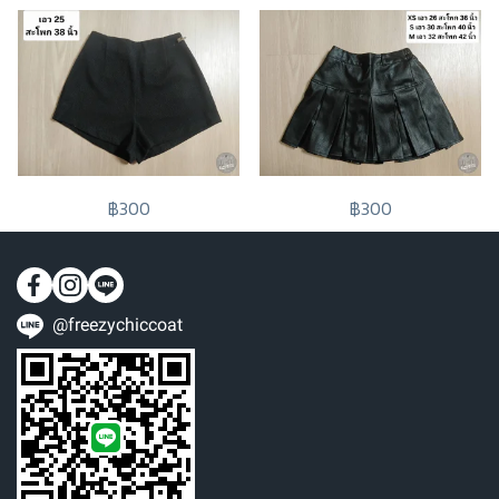
฿300
฿300
@freezychiccoat