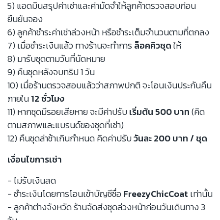
5) แอดมินสรุปค่าเช่าและค่ามัดจำให้ลูกค้าตรวจสอบก่อน
ยืนยันจอง
6) ลูกค้าชำระค่าเช่าล่วงหน้า หรือชำระเต็มจำนวนตามที่ตกลง
7) เมื่อชำระเงินแล้ว ทางร้านจะทำการ
ล็อคคิวชุด
ให้
8) มารับชุดตามวันที่นัดหมาย
9) คืนชุดหลังจบทริป 1 วัน
10) เมื่อร้านตรวจสอบแล้วว่าสภาพปกติ จะโอนเงินประกันคืน
ภายใน
12 ชั่วโมง
11) หากชุดมีรอยเสียหาย จะมีค่าปรับ
เริ่มต้น 500 บาท
(คิด
ตามสภาพและแบรนด์ของชุดที่เช่า)
12) คืนชุดล่าช้าเกินกำหนด คิดค่าปรับ
วันละ 200 บาท / ชุด
เงื่อนไขการเช่า
- ไม่รับเงินสด
- ชำระเงินโดยการโอนเข้าบัญชีชื่อ
FreezyChicCoat
เท่านั้น
- ลูกค้าต่างจังหวัด ร้านจัดส่งชุดล่วงหน้าก่อนวันเดินทาง 3