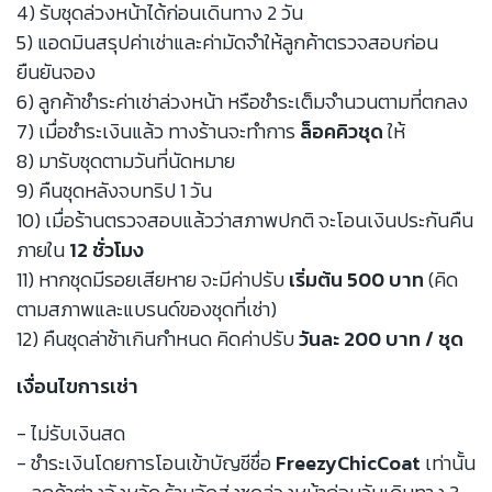
4) รับชุดล่วงหน้าได้ก่อนเดินทาง 2 วัน
5) แอดมินสรุปค่าเช่าและค่ามัดจำให้ลูกค้าตรวจสอบก่อน
ยืนยันจอง
6) ลูกค้าชำระค่าเช่าล่วงหน้า หรือชำระเต็มจำนวนตามที่ตกลง
7) เมื่อชำระเงินแล้ว ทางร้านจะทำการ
ล็อคคิวชุด
ให้
8) มารับชุดตามวันที่นัดหมาย
9) คืนชุดหลังจบทริป 1 วัน
10) เมื่อร้านตรวจสอบแล้วว่าสภาพปกติ จะโอนเงินประกันคืน
ภายใน
12 ชั่วโมง
11) หากชุดมีรอยเสียหาย จะมีค่าปรับ
เริ่มต้น 500 บาท
(คิด
ตามสภาพและแบรนด์ของชุดที่เช่า)
12) คืนชุดล่าช้าเกินกำหนด คิดค่าปรับ
วันละ 200 บาท / ชุด
เงื่อนไขการเช่า
- ไม่รับเงินสด
- ชำระเงินโดยการโอนเข้าบัญชีชื่อ
FreezyChicCoat
เท่านั้น