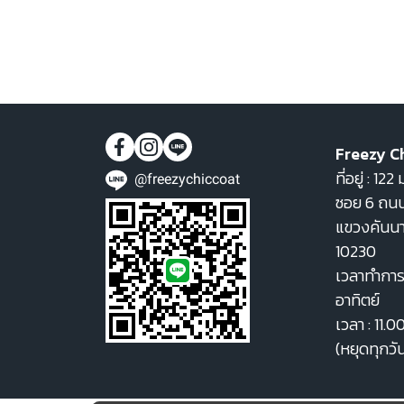
ชุดเซ็ต
ผ้าขนแกะ
ผ้ายีนส์
ผ้าโพลีเอสเตอร์
ผ้าหนัง
Freezy C
ที่อยู่ : 1
เสื้อฟลีซ
@freezychiccoat
ซอย 6 ถนน
ผ้าคอนตอน
แขวงคันน
ผ้าเฟอร์
10230
เวลาทำการ 
ผ้าทวิต
อาทิตย์
ผ้าขนเป็ด
เวลา : 11.0
ผ้าโพลีนวม
(หยุดทุกวั
ผ้าวูล