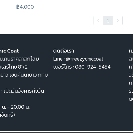
฿4,000
1
hic Coat
ติดต่อเรา
เม
22 ม.เกษราคลาสิกโฮม
Line :
@freezychiccoat
สิ
เสรีไทย 81/2
เบอร์โทร :
080-924-5454
เก
ายาว เขตคันนายาว กทม
วิ
เ
: เปิดวันอังคารถึงวัน
รี
ต
0 น. - 20.00 น.
นจันทร์)