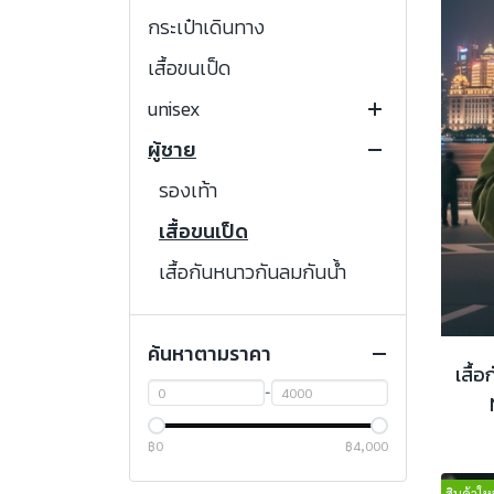
กระเป๋าเดินทาง
เสื้อขนเป็ด
unisex
ผู้ชาย
เสื้อฮีทเทค
ถุงมือ
รองเท้า
ผ้าขนแกะ
หมวก
เสื้อขนเป็ด
เสื้อกันหนาวกันลมกันน้ำ
เสื้อโค้ทสั้นชาย
ค้นหาตามราคา
เสื้อโค้ทยาวชาย
เสื้
เสื้อแจ็คเก็ตชาย
-
กางเกง
฿0
฿4,000
เสื้อฟลีซ
สินค้าใหม