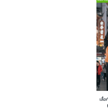
ผู้หญิง
nan
กางเกงขาสั้น
Accessories
กางเกง
เสื้อฮีทเทค
กระโปรงสั้น
เสื้อโค้ทสั้น
เสื้อโค้ทยาว
เสื้อฟรีซ
เสื้อแจ็กเก็ต
nan
รองเท้า
เสื้
กระโปรง