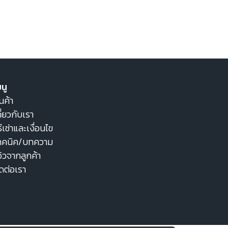
นู
นค้า
ี่ยวกับเรา
ธีเช่าและเงื่อนไข
ทคนิค/บทความ
วิวจากลูกค้า
ิดต่อเรา