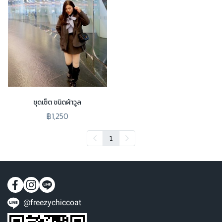
ชุดเซ็ต ชนิดผ้าวูล
฿1,250
1
@freezychiccoat